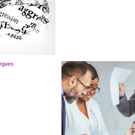
lègues