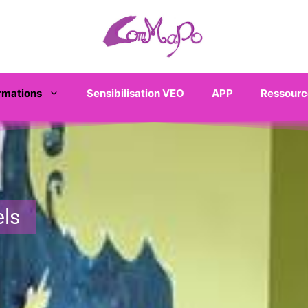
rmations
Sensibilisation VEO
APP
Ressourc
els